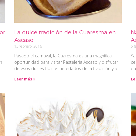
or
La dulce tradición de la Cuaresma en
N
Ascaso
A
15 febrero, 2016
5 f
Pasado el carnaval, la Cuaresma es una magnífica
Ya
en
oportunidad para visitar Pastelería Ascaso y disfrutar
ce
de esos dulces típicos heredados de la tradición y a
du
Leer más »
Le