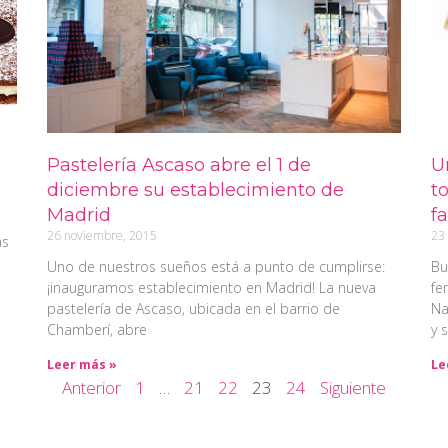
Pastelería Ascaso abre el 1 de
U
diciembre su establecimiento de
to
Madrid
f
26 noviembre, 2015
23
as
Uno de nuestros sueños está a punto de cumplirse:
Bu
¡inauguramos establecimiento en Madrid! La nueva
fe
pastelería de Ascaso, ubicada en el barrio de
Na
Chamberí, abre
y 
Leer más »
Le
Anterior
1
…
21
22
23
24
Siguiente