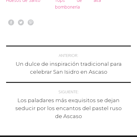
Huesos de Santo
Tops de alta
bombonería
Post navigation
ANTERIOR:
Un dulce de inspiración tradicional para
celebrar San Isidro en Ascaso
SIGUIENTE:
Los paladares más exquisitos se dejan
seducir por los encantos del pastel ruso
de Ascaso