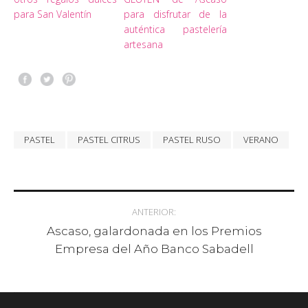
para San Valentín
para disfrutar de la
auténtica pastelería
artesana
PASTEL
PASTEL CITRUS
PASTEL RUSO
VERANO
Post navigation
ANTERIOR:
Ascaso, galardonada en los Premios
Empresa del Año Banco Sabadell